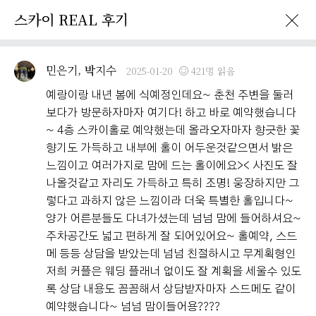
스카이 REAL 후기
이벤트 · 프로모션
스카이 소식
스카이 Real 후기
민은기, 박지수
2025-01-20
421명 읽음
예랑이랑 내년 봄에 식예정인데요~ 춘천 주변을 둘러
보다가 방문하자마자 여기다! 하고 바로 예약했습니다
~ 4층 스카이홀로 예약했는데 올라오자마자 향긋한 꽃
향기도 가득하고 내부에 홀이 어두운것같으면서 밝은
느낌이고 여러가지로 맘에 드는 홀이에요>< 사진도 잘
나올것같고 자리도 가득하고 특히 조명! 웅장하지만 그
렇다고 과하지 않은 느낌이라 더욱 특별한 홀입니다~
양가 어른분들도 다녀가셨는데 넘넘 맘에 들어하셔요~
주차공간도 넓고 편하게 잘 되어있어요~ 홀예약, 스드
메 등등 상담을 받았는데 넘넘 친절하시고 무계획형인
저희 커플은 웨딩 플래너 없이도 잘 계획을 세울수 있도
록 상담 내용도 꼼꼼해서 상담받자마자 스드메도 같이
예약했습니다~ 넘넘 맘이들어용????