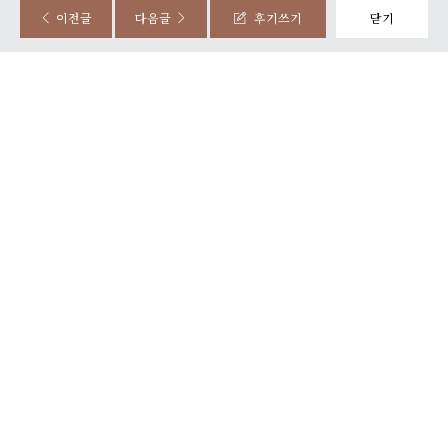
이전글
다음글
후기쓰기
닫기
+7
스카이컨벤션을 이용하여 느낀 점을 블로그에 담았습니다.
5
후기가 도움이 되었나요?
와니, 꾸미
2023-08-28
288명 읽음
+ 블로그