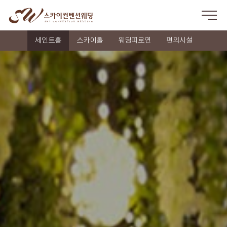
세인트홀
스카이홀
웨딩피로연
편의시설