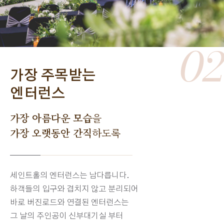
02
가장 주목받는
엔터런스
가장 아름다운 모습
을
가장 오랫동안 간직
하도록
세인트홀의 엔터런스는 남다릅니다.
하객들의 입구와 겹치지 않고 분리되어
바로 버진로드와 연결된 엔터런스는
그 날의 주인공이 신부대기실 부터