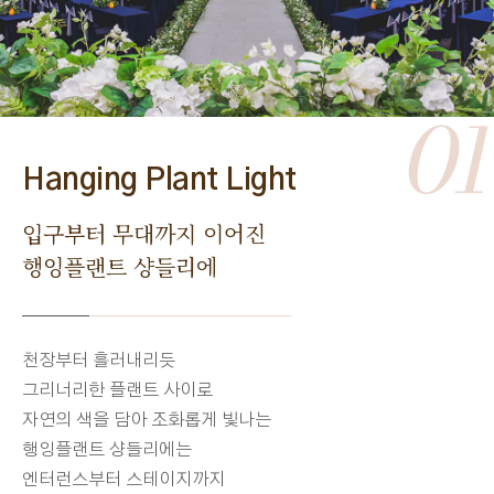
01
Hanging Plant Light
입구부터 무대까지 이어진
행잉플랜트 샹들리에
천장부터 흘러내리듯
그리너리한 플랜트 사이로
자연의 색을 담아 조화롭게 빛나는
행잉플랜트 샹들리에는
엔터런스부터 스테이지까지